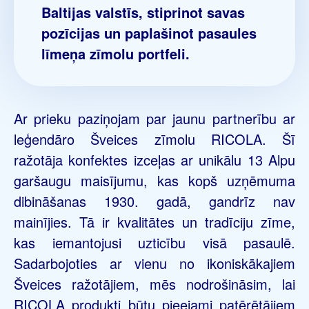
Baltijas valstīs, stiprinot savas
pozīcijas un paplašinot pasaules
līmeņa zīmolu portfeli.
Ar prieku paziņojam par jaunu partnerību ar
leģendāro Šveices zīmolu RICOLA. Šī
ražotāja konfektes izceļas ar unikālu 13 Alpu
garšaugu maisījumu, kas kopš uzņēmuma
dibināšanas 1930. gadā, gandrīz nav
mainījies. Tā ir kvalitātes un tradīciju zīme,
kas iemantojusi uzticību visā pasaulē.
Sadarbojoties ar vienu no ikoniskākajiem
Šveices ražotājiem, mēs nodrošināsim, lai
RICOLA produkti būtu pieejami patērētājiem