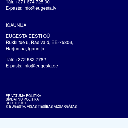
Tālr. +371 674 725 00
E-pasts: info@eugesta.lv
IGAUNIJA
EUGESTA EESTI OÜ
Rukki tee 5, Rae vald, EE-75306,
Harjumaa, Igaunija
Tālr. +372 682 7782
E-pasts: info@eugesta.ee
PRIVĀTUMA POLITIKA
SĪKDATŅU POLITIKA
SERTIFIKĀTI
© EUGESTA. VISAS TIESĪBAS AIZSARGĀTAS