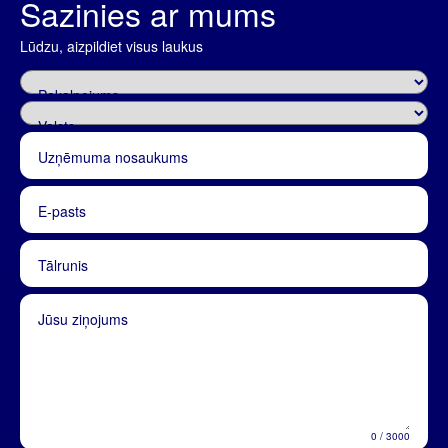
Sazinies ar mums
Lūdzu, aizpildiet visus laukus
Pakalpojums
Valsts
Uzņēmuma nosaukums
E-pasts
Tālrunis
Jūsu ziņojums
0
/
3000