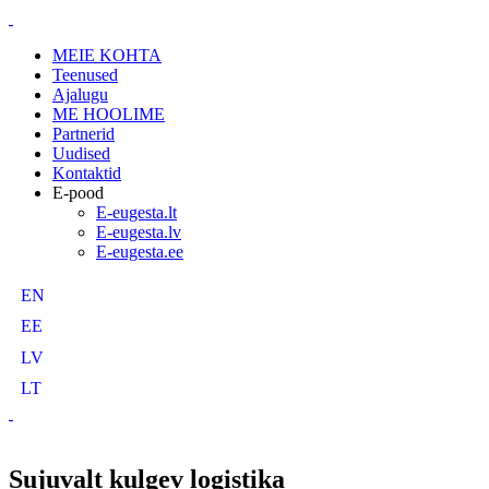
MEIE KOHTA
Teenused
Ajalugu
ME HOOLIME
Partnerid
Uudised
Kontaktid
E-pood
E-eugesta.lt
E-eugesta.lv
E-eugesta.ee
EN
EE
LV
LT
Sujuvalt kulgev logistika