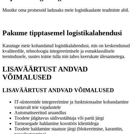
Muutke oma protsessid ladusaks meie logistikaalaste teadmiste abil.
Pakume tipptasemel logistikalahendusi
Kasutage meie kohandatud logistikalahendusi, mis on keskendunud
kvaliteedile, tehnoloogia integreerimisele ja esmaklassilisele
teenindusele, suutes toime tulla mis tahes keerukate ülesannetega.
LISAVÄÄRTUST ANDVAD
VÕIMALUSED
LISAVÄÄRTUST ANDVAD VÕIMALUSED
IT-süsteemide integreerimine ja funktsionaalne kohandamine
vastavalt teie vajadustele
Automatiseeritud aruandlus
Toodete jälgitavus säilivustähtaja või partii järgi
Tarneaegade haldamine koostöös klientidega
Toodete haldamine staatuse järgi (blokeerimine, karantiin,